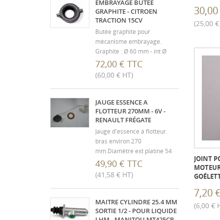
EMBRAYAGE BUTEE
30,00
GRAPHITE - CITROEN
TRACTION 15CV
(25,00 €
Butée graphite pour
mécanisme embrayage.
Graphite : Ø 60 mm - int Ø
34mm Epaisseur totale,
72,00 € TTC
support acier compris 22 mm
(60,00 € HT)
Oreilles de côté : Ø 10 mm -
longueur 12 mm
JAUGE ESSENCE A
FLOTTEUR 270MM - 6V -
RENAULT FRÉGATE
Jauge d'essence à flotteur.
bras environ 270
mm.Diamètre ext platine 54
JOINT P
mm - entraxe fixation 38 mm.
49,90 € TTC
MOTEUR 
Livrée avec joint liège. Fixation
(41,58 € HT)
GOÉLETT
3 trous. Résistance interne
7,20 
environ 110 ohms et véhicule
en 6V. Ne convient pas aux
MAITRE CYLINDRE 25.4 MM
(6,00 € 
véhicules en 12V
SORTIE 1/2 - POUR LIQUIDE
LHM - MANITOU MT425CP