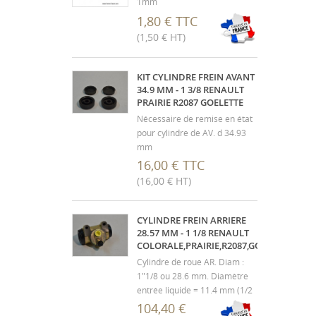
1mm
1,80 € TTC
(1,50 € HT)
KIT CYLINDRE FREIN AVANT
34.9 MM - 1 3/8 RENAULT
PRAIRIE R2087 GOELETTE
Nécessaire de remise en état
pour cylindre de AV. d 34.93
mm
16,00 € TTC
(16,00 € HT)
CYLINDRE FREIN ARRIERE
28.57 MM - 1 1/8 RENAULT
COLORALE,PRAIRIE,R2087,GOELETTE
Cylindre de roue AR. Diam :
1"1/8 ou 28.6 mm. Diamètre
entrée liquide = 11.4 mm (1/2
20 f/p) Renault Colorale,
104,40 €