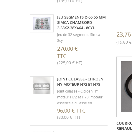
(135,00 € HT)
JEU SEGMENTS Ø 66.55 MM
SIMCA CHAMBORD
2.38X2.38X4X4 - 8CYL
23,76
Jeu de 32 segments Simca
8cyl
(19,80 €
270,00 €
TTC
(225,00 € HT)
JOINT CULASSE - CITROEN
HY MOTEUR H72 ET H78
Joint culasse - Citroen HY
moteur H72 et H78 moteur
essence à culasse en
aluminium
96,00 € TTC
(80,00 € HT)
COURROI
RENAULT