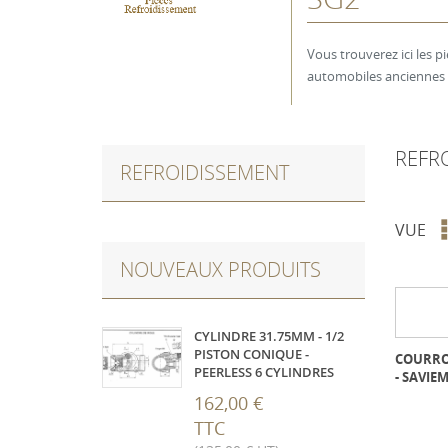
Vous trouverez ici les p
automobiles anciennes &
REFR
REFROIDISSEMENT
VUE
NOUVEAUX PRODUITS
CYLINDRE 31.75MM - 1/2
PISTON CONIQUE -
COURRO
PEERLESS 6 CYLINDRES
- SAVIEM
162,00 €
TTC