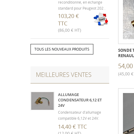
reconditionné, en échange
standard pour Peugeot 202 .
Démontage complet, micro
103,20 €
billage et peinture. (L'envoi se
TTC
fait après réception du
(86,00 € HT)
mécanisme usagé, non
détruit) Ø 185 mm (Suivant
année, photo non
TOUS LES NOUVEAUX PRODUITS
contractuelle)
SONDE T
RENAUL
54,00
MEILLEURES VENTES
(45,00 €
ALLUMAGE
CONDENSATEUR 6,12 ET
24V
Condensateur d'allumage
compatible 6,12V et 24V.
14,40 € TTC
(12,00 € HT)