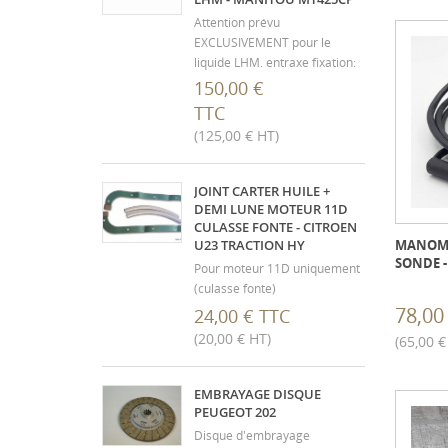
Attention prévu
EXCLUSIVEMENT pour le
liquide LHM. entraxe fixation:
60mm / M8 Piston: 25,4mm
150,00 €
Sortie liquide LHM: Mesuré à
TTC
11,8 hors profondeur filets qui
(125,00 € HT)
doit corresponde à 12,5mm
Raccordement bocal liquide:
Mesuré à 17,7 hors
JOINT CARTER HUILE +
profondeur filets ...
DEMI LUNE MOTEUR 11D
CULASSE FONTE - CITROEN
U23 TRACTION HY
MANOME
SONDE 
Pour moteur 11D uniquement
(culasse fonte)
78,00
24,00 € TTC
(20,00 € HT)
(65,00 €
EMBRAYAGE DISQUE
PEUGEOT 202
Disque d'embrayage