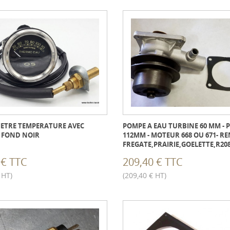
TRE TEMPERATURE AVEC
POMPE A EAU TURBINE 60 MM - 
- FOND NOIR
112MM - MOTEUR 668 OU 671- R
FREGATE,PRAIRIE,GOELETTE,R2087
 € TTC
209,40 € TTC
 HT)
(209,40 € HT)