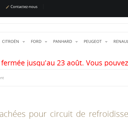
Contactez-nous

CITROËN
FORD
PANHARD
PEUGEOT
RENAU
u 23 août. Vous pouvez passer vos comm
ent
achées pour circuit de refroidis