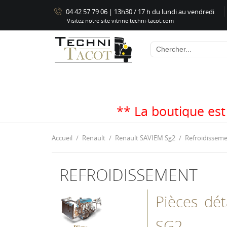
04 42 57 79 06 | 13h30 / 17 h du lundi au vendredi
Visitez notre site vitrine techni-tacot.com
** La boutique est fermée jusqu'a
Accueil
Renault
Renault SAVIEM Sg2
Refroidissem
REFROIDISSEMENT
Pièces dét
SG2