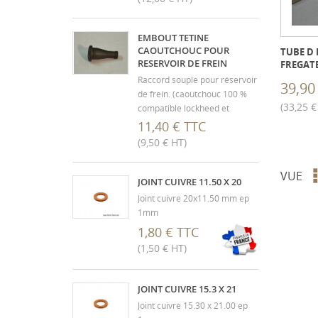
EMBOUT TETINE
CAOUTCHOUC POUR
TUBE D 
RESERVOIR DE FREIN
FREGATE
Raccord souple pour réservoir
39,90
de frein. (caoutchouc 100 %
(33,25 €
compatible lockheed et
silicone) Doit être monté avec
11,40 € TTC
l'insert métallique pour éviter
(9,50 € HT)
l'arrachement et la vidange
accidentelle du réservoir de
VUE
liquide.
JOINT CUIVRE 11.50 X 20
Joint cuivre 20x11.50 mm ep
1mm
1,80 € TTC
(1,50 € HT)
JOINT CUIVRE 15.3 X 21
Joint cuivre 15.30 x 21.00 ep