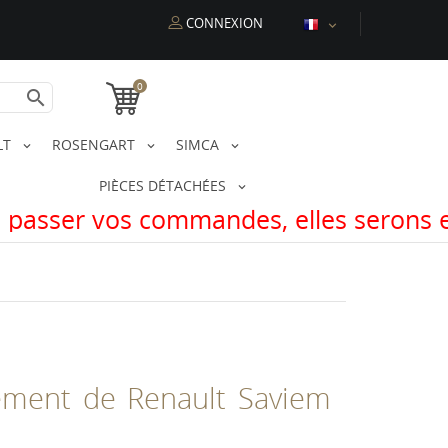
CONNEXION

0

LT
ROSENGART
SIMCA
PIÈCES DÉTACHÉES
andes, elles serons expédiées à notre
sement de Renault Saviem