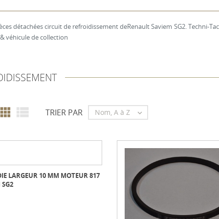
ièces détachées circuit de refroidissement deRenault Saviem SG2. Techni-Tacot
 véhicule de collection
OIDISSEMENT


TRIER PAR
Nom, A à Z

IE LARGEUR 10 MM MOTEUR 817
 SG2