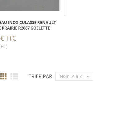
EAU INOX CULASSE RENAULT
 PRAIRIE R2087 GOELETTE
 € TTC
 HT)


TRIER PAR
Nom, A à Z
