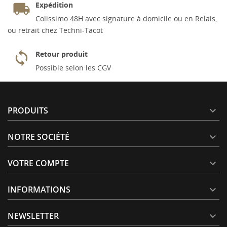
Expédition
Colissimo 48H avec signature à domicile ou en Relais,
ou retrait chez Techni-Tacot
Retour produit
Possible selon les CGV
PRODUITS

NOTRE SOCIÉTÉ

VOTRE COMPTE

INFORMATIONS

NEWSLETTER
