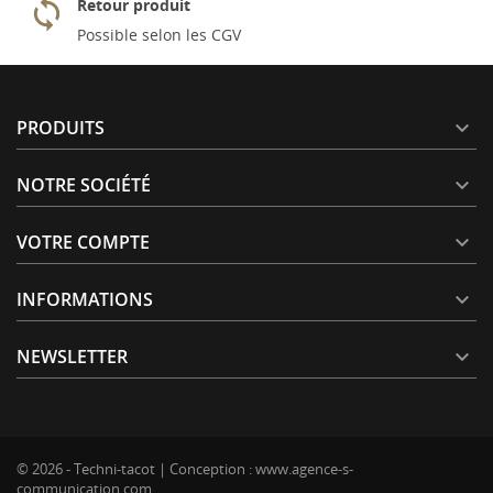
Retour produit
Possible selon les CGV
PRODUITS

NOTRE SOCIÉTÉ

VOTRE COMPTE

INFORMATIONS

NEWSLETTER

© 2026 - Techni-tacot | Conception :
www.agence-s-
communication.com