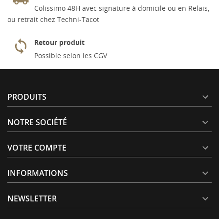
Colissimo 48H avec signature à domicile ou en Relais,
ou retrait chez Techni-Tacot
Retour produit
Possible selon les CGV
PRODUITS

NOTRE SOCIÉTÉ

VOTRE COMPTE

INFORMATIONS

NEWSLETTER
