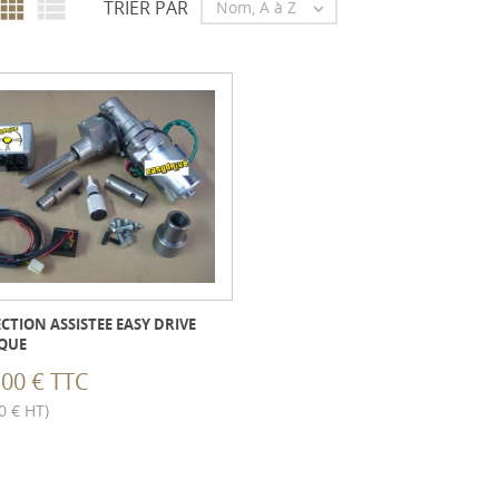


TRIER PAR
Nom, A à Z

ECTION ASSISTEE EASY DRIVE
IQUE
,00 € TTC
0 € HT)