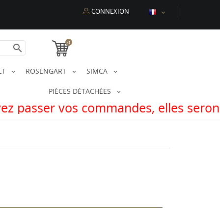
CONNEXION

0

LT
ROSENGART
SIMCA
PIÈCES DÉTACHÉES
 commandes, elles serons expédiées à 