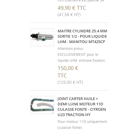
mm.Diamètre ext platine 54
mm - entraxe fixation 38 mm.
49,90 € TTC
Livrée avec joint liège. Fixation
(41,58 € HT)
3 trous. Résistance interne
environ 110 ohms et véhicule
en 6V. Ne convient pas aux
MAITRE CYLINDRE 25.4 MM
véhicules en 12V
SORTIE 1/2 - POUR LIQUIDE
LHM - MANITOU MT425CP
Attention prévu
EXCLUSIVEMENT pour le
liquide LHM. entraxe fixation:
60mm / M8 Piston: 25,4mm
150,00 €
Sortie liquide LHM: Mesuré à
TTC
11,8 hors profondeur filets qui
(125,00 € HT)
doit corresponde à 12,5mm
Raccordement bocal liquide:
Mesuré à 17,7 hors
JOINT CARTER HUILE +
profondeur filets ...
DEMI LUNE MOTEUR 11D
CULASSE FONTE - CITROEN
U23 TRACTION HY
Pour moteur 11D uniquement
(culasse fonte)