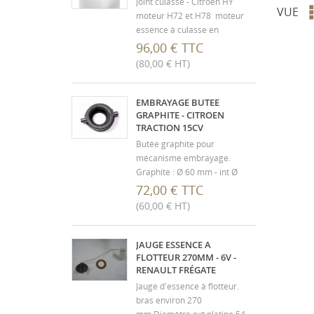
Joint culasse - Citroen HY
VUE
moteur H72 et H78 moteur
essence à culasse en
aluminium
96,00 € TTC
(80,00 € HT)
EMBRAYAGE BUTEE
GRAPHITE - CITROEN
TRACTION 15CV
Butée graphite pour
mécanisme embrayage.
Graphite : Ø 60 mm - int Ø
34mm Epaisseur totale,
72,00 € TTC
support acier compris 22 mm
(60,00 € HT)
Oreilles de côté : Ø 10 mm -
longueur 12 mm
JAUGE ESSENCE A
FLOTTEUR 270MM - 6V -
RENAULT FRÉGATE
Jauge d'essence à flotteur.
bras environ 270