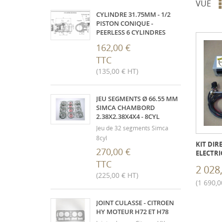
VUE
CYLINDRE 31.75MM - 1/2
PISTON CONIQUE -
PEERLESS 6 CYLINDRES
162,00 €
TTC
(135,00 € HT)
JEU SEGMENTS Ø 66.55 MM
SIMCA CHAMBORD
2.38X2.38X4X4 - 8CYL
Jeu de 32 segments Simca
8cyl
KIT DIR
270,00 €
ELECTR
TTC
2 028
(225,00 € HT)
(1 690,0
JOINT CULASSE - CITROEN
HY MOTEUR H72 ET H78