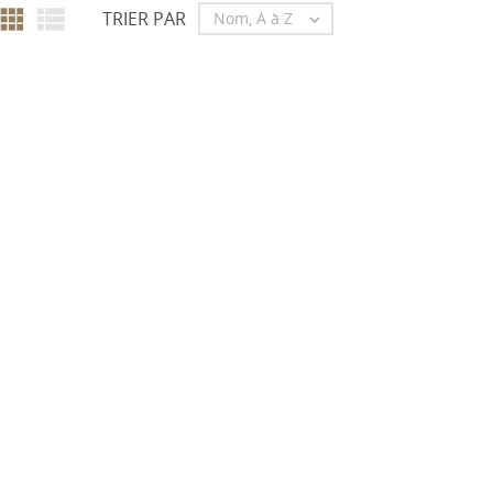


TRIER PAR
Nom, A à Z
