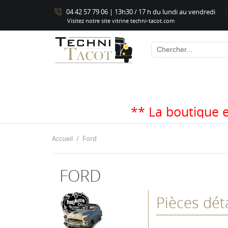
04 42 57 79 06 | 13h30 / 17 h du lundi au vendredi
Visitez notre site vitrine techni-tacot.com
** La boutique est fermée jus
Accueil
Ford
FORD
Pièces dé