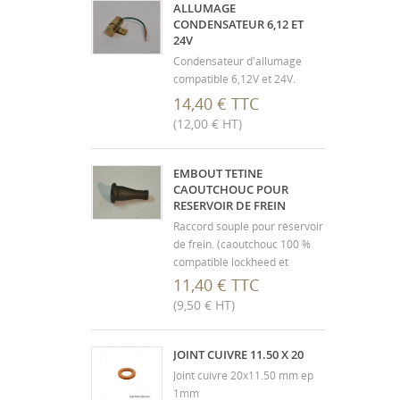
ALLUMAGE
CONDENSATEUR 6,12 ET
24V
Condensateur d'allumage
compatible 6,12V et 24V.
14,40 € TTC
(12,00 € HT)
EMBOUT TETINE
CAOUTCHOUC POUR
RESERVOIR DE FREIN
Raccord souple pour réservoir
de frein. (caoutchouc 100 %
compatible lockheed et
silicone) Doit être monté avec
11,40 € TTC
l'insert métallique pour éviter
(9,50 € HT)
l'arrachement et la vidange
accidentelle du réservoir de
liquide.
JOINT CUIVRE 11.50 X 20
Joint cuivre 20x11.50 mm ep
1mm