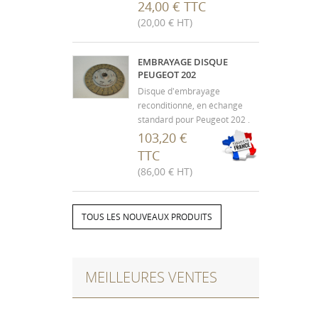
24,00 € TTC
(20,00 € HT)
EMBRAYAGE DISQUE
PEUGEOT 202
Disque d'embrayage
reconditionné, en échange
standard pour Peugeot 202 .
Démontage complet, micro
103,20 €
billage et peinture. (L'envoi se
TTC
fait après réception du
(86,00 € HT)
mécanisme usagé, non
détruit) Ø 185 mm (Suivant
année, photo non
TOUS LES NOUVEAUX PRODUITS
contractuelle)
MEILLEURES VENTES