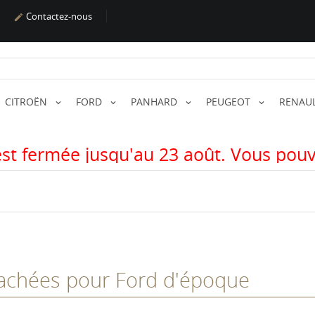
Contactez-nous

CITROËN
FORD
PANHARD
PEUGEOT
RENAU
qu'au 23 août. Vous pouvez passer vos
tachées pour Ford d'époque