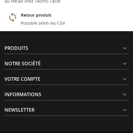
ou retrait chez Techni-Tacot
Retour produit
Possible selon les CGV
PRODUITS

NOTRE SOCIÉTÉ

VOTRE COMPTE

INFORMATIONS

NEWSLETTER
