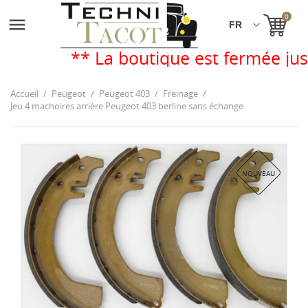
0

** La boutique est fermée jus
Accueil
Peugeot
Peugeot 403
Freinage
Jeu 4 machoires arrière Peugeot 403 berline sans échange
NOUVEAU