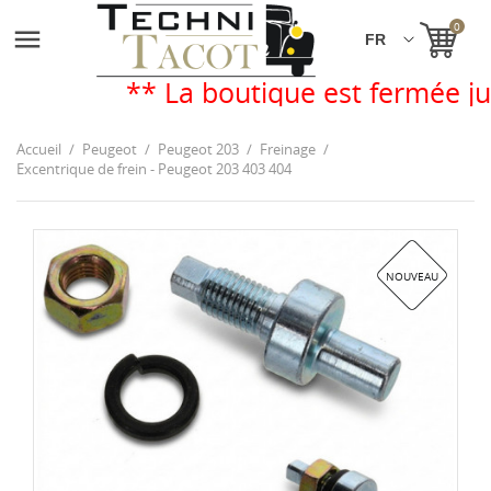
0

** La boutique est fermée ju
Accueil
Peugeot
Peugeot 203
Freinage
Excentrique de frein - Peugeot 203 403 404
NOUVEAU