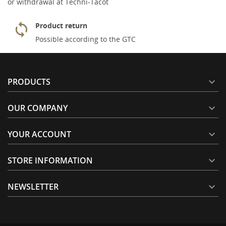
or withdrawal at Techni-Tacot
Product return
Possible according to the GTC
PRODUCTS

OUR COMPANY

YOUR ACCOUNT

STORE INFORMATION

NEWSLETTER
